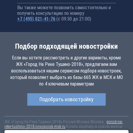
Вы также можете позвонить самостоятельно и
получить консультацию по номеру
+7 (495) 021-41-76
(с 09:30 до 21:00)
Подбор подходящей новостройки
Если вы хотите рассмотреть и другие варианты, кроме
ЖК «Город На Реке Тушино-2018», предлагаем вам
воспользоваться нашим сервисом подбора новостроек,
который позволяет выбрать из базы 665 ЖК в МСК и МО
по 4 ключевым параметрам
Подобрать новостройку
ЖК «Город На Реке Тушино-2018»
Россия
Москва
Москва,
gorod-na-
reke-tushino-2018.novopoisk.msk.ru
Купить квартиру в новом жилом
комплексе «Город На Реке Тушино-2018» от «Стадион «Спартак»» в