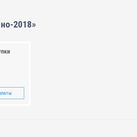
ино-2018»
упки
платы